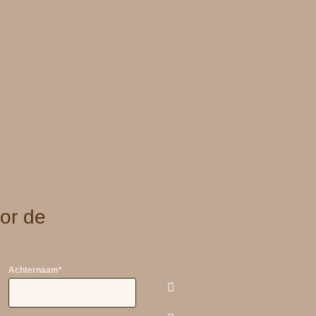
or de
Achternaam
*