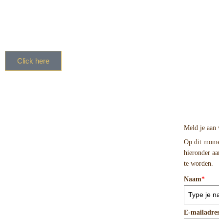
Home
Aanbod
Click here
Meld je aan 
Op dit momen
hieronder a
te worden.
Naam
*
E-mailadre