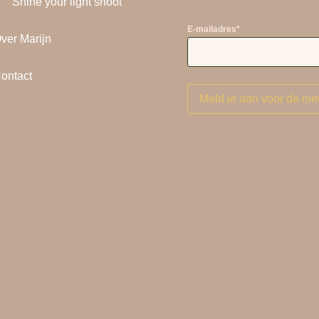
Shine your light shoot
E-mailadres
*
ver Marijn
ontact
Meld je aan voor de nie