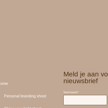
Meld je aan vo
nieuwsbrief
Home
Voornaam
*
Personal branding shoot